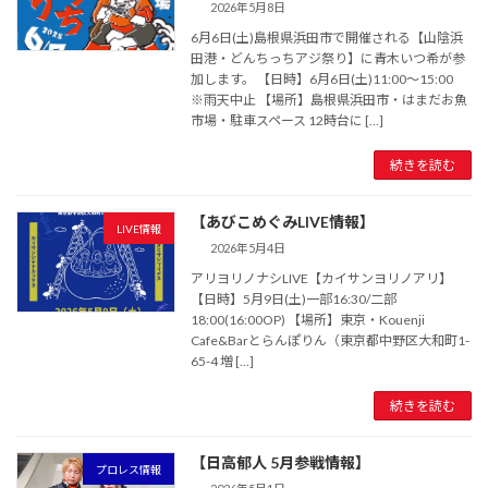
2026年5月8日
6月6日(土)島根県浜田市で開催される【山陰浜
田港・どんちっちアジ祭り】に青木いつ希が参
加します。 【日時】6月6日(土)11:00～15:00
※雨天中止 【場所】島根県浜田市・はまだお魚
市場・駐車スペース 12時台に […]
続きを読む
【あびこめぐみLIVE情報】
LIVE情報
2026年5月4日
アリヨリノナシLIVE【カイサンヨリノアリ】
【日時】5月9日(土)一部16:30/二部
18:00(16:00OP) 【場所】東京・Kouenji
Cafe&Barとらんぽりん（東京都中野区大和町1-
65-4 増 […]
続きを読む
【日高郁人 5月参戦情報】
プロレス情報