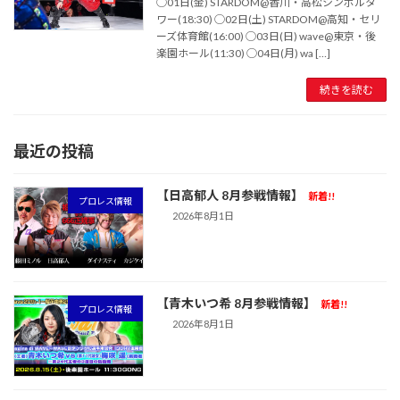
◯01日(金) STARDOM@香川・高松シンボルタ
ワー(18:30) ◯02日(土) STARDOM@高知・セリ
ーズ体育館(16:00) ◯03日(日) wave@東京・後
楽園ホール(11:30) ◯04日(月) wa […]
続きを読む
最近の投稿
【日高郁人 8月参戦情報】
新着!!
プロレス情報
2026年8月1日
【青木いつ希 8月参戦情報】
新着!!
プロレス情報
2026年8月1日