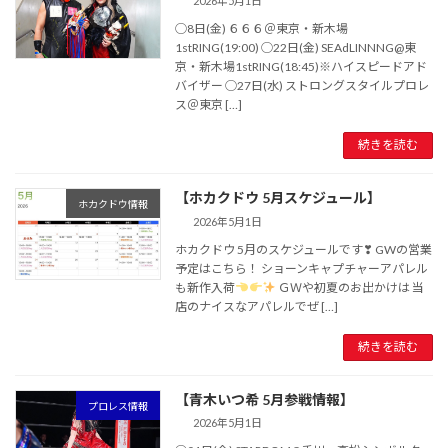
2026年5月1日
◯8日(金) ６６６＠東京・新木場
1stRING(19:00) ◯22日(金) SEAdLINNNG@東
京・新木場1stRING(18:45)※ハイスピードアド
バイザー ◯27日(水) ストロングスタイルプロレ
ス＠東京 […]
続きを読む
【ホカクドウ 5月スケジュール】
ホカクドウ情報
2026年5月1日
ホカクドウ 5月のスケジュールです❣ GWの営業
予定はこちら！ ショーンキャプチャーアパレル
も新作入荷
ＧＷや初夏のお出かけは 当
店のナイスなアパレルでぜ […]
続きを読む
【青木いつ希 5月参戦情報】
プロレス情報
2026年5月1日