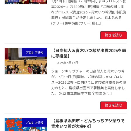
7月19日(日)開催『ご縁の国しまねプロレス〜出
雲2026〜』7月20日(月祝)開催『ご縁の国しま
ねプロレス〜浜田2026〜青木いつ希浜田市凱旋
興行』参戦選手が決定しました。 鈴木みのる
(フリー) 越中詩郎(フリー) 藤 […]
続きを読む
【日高郁人＆青木いつ希が出雲2026を前
プロレス情報
に夢授業】
2026年5月15日
ショーンキャプチャーの日高郁人と青木いつ希
が、7月19日(日)開催、ご縁の国しまねプロレ
ス〜2026出雲〜に向けて出雲市教育委員会の協
力のもと、島根県出雲市で夢授業を実施しまし
た。 5/12 市立佐田中学校 全校生 5/ […]
続きを読む
【島根県浜田市・どんちっちアジ祭りで
プロレス情報
青木いつ希が大会PR】