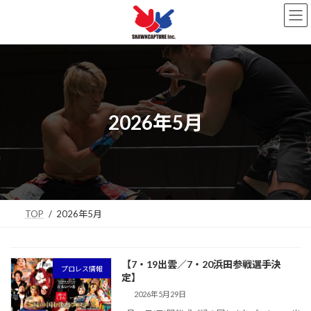
コ
ナ
ン
ビ
テ
ゲ
ン
ー
ツ
シ
へ
ョ
ス
ン
キ
に
2026年5月
ッ
移
プ
動
TOP
2026年5月
【7・19出雲／7・20浜田参戦選手決
プロレス情報
定】
2026年5月29日