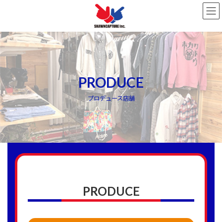
コ
ナ
ン
ビ
テ
ゲ
ン
ー
ツ
シ
へ
ョ
ス
ン
キ
に
PRODUCE
ッ
移
プ
動
プロデュース店舗
PRODUCE