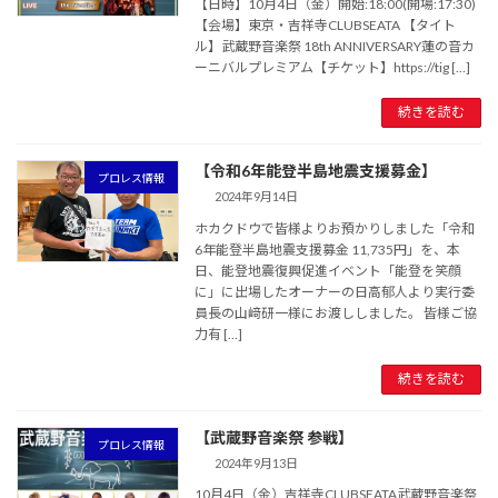
【日時】10月4日（金）開始:18:00(開場:17:30)
【会場】東京・吉祥寺CLUBSEATA 【タイト
ル】武蔵野音楽祭 18th ANNIVERSARY蓮の音カ
ーニバルプレミアム【チケット】https://tig […]
続きを読む
【令和6年能登半島地震支援募金】
プロレス情報
2024年9月14日
ホカクドウで皆様よりお預かりしました「令和
6年能登半島地震支援募金 11,735円」を、本
日、能登地震復興促進イベント「能登を笑顔
に」に出場したオーナーの日高郁人より実行委
員長の山﨑研一様にお渡ししました。 皆様ご協
力有 […]
続きを読む
【武蔵野音楽祭 参戦】
プロレス情報
2024年9月13日
10月4日（金）吉祥寺CLUBSEATA武蔵野音楽祭