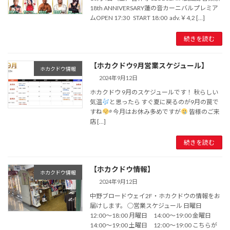
18th ANNIVERSARY蓮の音カーニバルプレミア
ムOPEN 17:30 START 18:00 adv.￥4,2 […]
続きを読む
【ホカクドウ9月営業スケジュール】
ホカクドウ情報
2024年9月12日
ホカクドウ 9月のスケジュールです！ 秋らしい
気温
と思ったら すぐ夏に戻るのが9月の罠で
すね
࿔ 今月はお休み多めですが
皆様のご来
店 […]
続きを読む
【ホカクドウ情報】
ホカクドウ情報
2024年9月12日
中野ブロードウェイ2F・ホカクドウの情報をお
届けします。 ◯営業スケジュール 日曜日
12:00〜18:00 月曜日 14:00〜19:00 金曜日
14:00〜19:00 土曜日 12:00〜19:00 こちらが