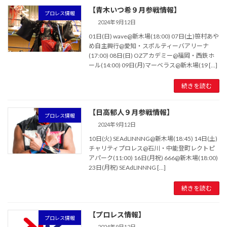
【青木いつ希９月参戦情報】
プロレス情報
2024年9月12日
01日(日) wave@新木場(18:00) 07日(土)笹村あや
め自主興行@愛知・スポルティーバアリーナ
(17:00) 08日(日) OZアカデミー@福岡・西鉄ホ
ール(14:00) 09日(月)マーベラス@新木場(19 […]
続きを読む
【日高郁人９月参戦情報】
プロレス情報
2024年9月12日
10日(火) SEAdLINNNG@新木場(18:45) 14日(土)
チャリティプロレス@石川・中能登町レクトピ
アパーク(11:00) 16日(月祝) 666@新木場(18:00)
23日(月祝) SEAdLINNNG […]
続きを読む
【プロレス情報】
プロレス情報
2024年9月12日