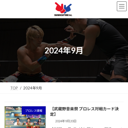
コ
ナ
ン
ビ
テ
ゲ
ン
ー
ツ
シ
へ
ョ
ス
ン
キ
に
2024年9月
ッ
移
プ
動
TOP
2024年9月
【武蔵野音楽祭 プロレス対戦カード決
プロレス情報
定】
2024年9月20日