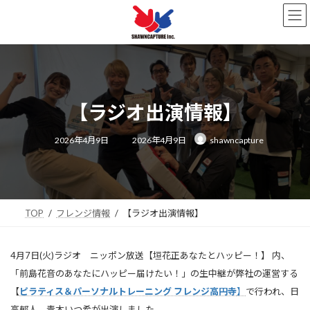
コ
ナ
ン
ビ
テ
ゲ
ン
ー
ツ
シ
へ
ョ
ス
ン
キ
に
【ラジオ出演情報】
ッ
移
プ
動
最
2026年4月9日
2026年4月9日
shawncapture
終
更
新
日
時
:
TOP
フレンジ情報
【ラジオ出演情報】
4月7日(火)ラジオ ニッポン放送【垣花正あなたとハッピー！】 内、
「前島花音のあなたにハッピー届けたい！」の生中継が弊社の運営する
【
ピラティス＆パーソナルトレーニング フレンジ高円寺
】
で行われ、日
高郁人、青木いつ希が出演しました。