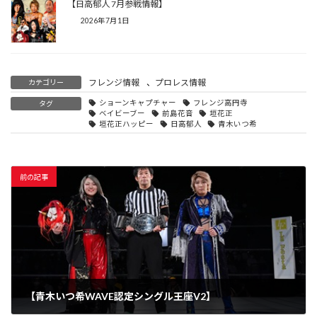
【日高郁人 7月参戦情報】
2026年7月1日
フレンジ情報
、
プロレス情報
カテゴリー
ショーンキャプチャー
フレンジ高円寺
タグ
ベイビーブー
前島花音
垣花正
垣花正ハッピー
日高郁人
青木いつ希
前の記事
【青木いつ希WAVE認定シングル王座V2】