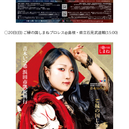
◯20日(日) ご縁の国しまねプロレス@島根・県立石見武道館(15:00)