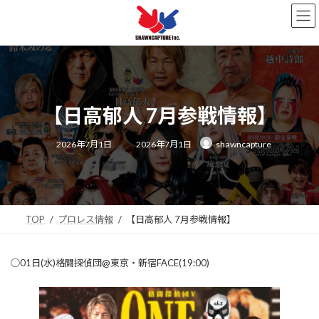
コ
ナ
ン
ビ
テ
ゲ
ン
ー
ツ
シ
へ
ョ
ス
ン
キ
に
【日高郁人 7月参戦情報】
ッ
移
プ
動
最
2026年7月1日
2026年7月1日
shawncapture
終
更
新
日
時
:
TOP
プロレス情報
【日高郁人 7月参戦情報】
◯01日(水)格闘探偵団@東京・新宿FACE(19:00)