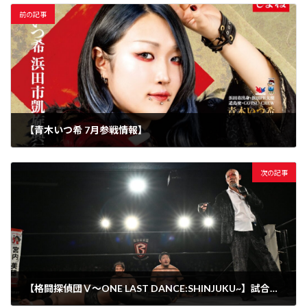
前の記事
【青木いつ希 7月参戦情報】
2026年7月1日
次の記事
【格闘探偵団Ⅴ～ONE LAST DANCE:SHINJUKU~】試合結果