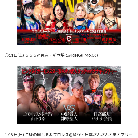
◯11日(土) ６６６@東京・新木場 1stRING(PM6:06)
◯19日(日) ご縁の国しまねプロレス@島根・出雲だんだんとまとアリー