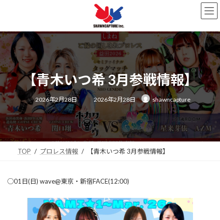
コ
ナ
ン
ビ
テ
ゲ
ン
ー
ツ
シ
へ
ョ
ス
ン
キ
に
【青木いつ希 3月参戦情報】
ッ
移
プ
動
最
2026年2月28日
2026年2月28日
shawncapture
終
更
新
日
時
:
TOP
プロレス情報
【青木いつ希 3月参戦情報】
◯01日(日) wave@東京・新宿FACE(12:00)