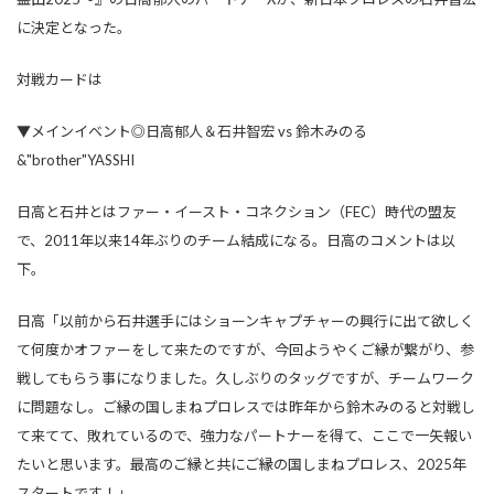
に決定となった。
対戦カードは
▼メインイベント◎日高郁人＆石井智宏 vs 鈴木みのる
&"brother"YASSHI
日高と石井とはファー・イースト・コネクション（FEC）時代の盟友
で、2011年以来14年ぶりのチーム結成になる。日高のコメントは以
下。
日高「以前から石井選手にはショーンキャプチャーの興行に出て欲しく
て何度かオファーをして来たのですが、今回ようやくご縁が繋がり、参
戦してもらう事になりました。久しぶりのタッグですが、チームワーク
に問題なし。ご縁の国しまねプロレスでは昨年から鈴木みのると対戦し
て来てて、敗れているので、強力なパートナーを得て、ここで一矢報い
たいと思います。最高のご縁と共にご縁の国しまねプロレス、2025年
スタートです！」