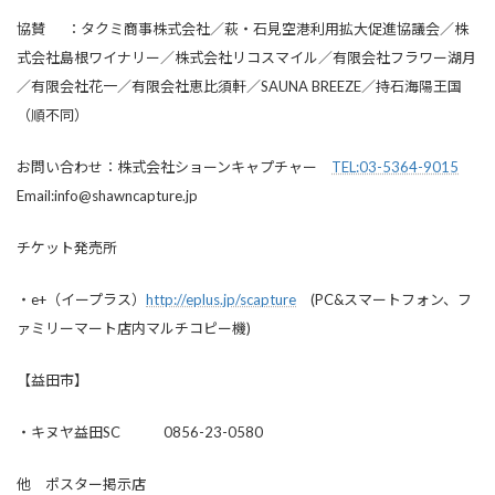
協賛 ：タクミ商事株式会社／萩・石見空港利用拡大促進協議会／株
式会社島根ワイナリー／株式会社リコスマイル／有限会社フラワー湖月
／有限会社花一／有限会社恵比須軒／SAUNA BREEZE／持石海陽王国
（順不同）
お問い合わせ：株式会社ショーンキャプチャー
TEL:03-5364-9015
Email:info@shawncapture.jp
チケット発売所
・e+（イープラス）
http://eplus.jp/scapture
(PC&スマートフォン、フ
ァミリーマート店内マルチコピー機)
【益田市】
・キヌヤ益田
SC 0856-23-0580
他 ポスター掲示店