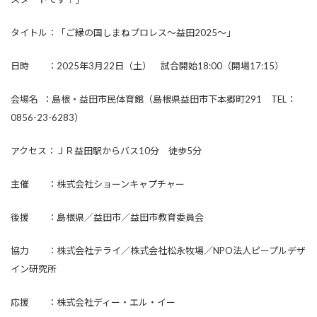
タイトル：「ご縁の国しまねプロレス～益田2025～」
日時 ：2025年3月22日（土） 試合開始18:00（開場17:15）
会場名 ：島根・益田市民体育館（島根県益田市下本郷町291 TEL：
0856-23-6283）
アクセス：ＪＲ益田駅からバス10分 徒歩5分
主催 ：株式会社ショーンキャプチャー
後援 ：島根県／益田市／益田市教育委員会
協力 ：株式会社テライ／株式会社松永牧場／NPO法人ピープルデザ
イン研究所
応援 ：株式会社ディー・エル・イー