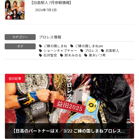
【日高郁人 7月参戦情報】
2026年7月1日
プロレス情報
カテゴリー
ご縁の国しまね
ご縁の国しまねpw
タグ
ショーンキャプチャー
プロレス
日高郁人
石井智宏
鈴木みのる
青木いつ希
前の記事
【日高のパートナーはＸ／3/22 ご縁の国しまねプロレス〜益田2025〜】