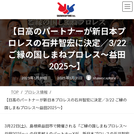
コ
ナ
ン
ビ
テ
ゲ
ン
ー
ツ
シ
【日高のパートナーが新日本プ
へ
ョ
ス
ン
ロレスの石井智宏に決定／3/22
キ
に
ッ
移
ご縁の国しまねプロレス〜益田
プ
動
2025〜】
最
2025年1月30日
2025年1月31日
shawncapture
終
更
新
日
TOP
プロレス情報
時
:
【日高のパートナーが新日本プロレスの石井智宏に決定／3/22 ご縁の
国しまねプロレス〜益田2025〜】
3月22日(土)、島根県益田市で開催される『ご縁の国しまねプロレス〜
益田2025〜』の日高郁人のパートナーXが、新日本プロレスの石井智宏